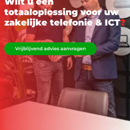
W
i
l
t
u
e
e
n
t
o
t
a
a
l
o
p
l
o
s
s
i
n
g
v
o
o
r
u
w
z
a
k
e
l
i
j
k
e
t
e
l
e
f
o
n
i
e
&
I
C
T
?
Vrijblijvend advies aanvragen
Vrijblijvend advies aanvragen