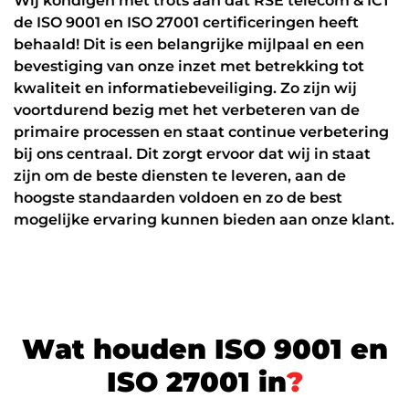
Wij kondigen met trots aan dat RSE telecom & ICT
Datanetwerk & internet
de ISO 9001 en ISO 27001 certificeringen heeft
behaald! Dit is een belangrijke mijlpaal en een
Glasvezel
bevestiging van onze inzet met betrekking tot
Zakelijk internet
kwaliteit en informatiebeveiliging. Zo zijn wij
voortdurend bezig met het verbeteren van de
Interne datanetwerken
primaire processen en staat continue verbetering
bij ons centraal. Dit zorgt ervoor dat wij in staat
Cybersecurity
zijn om de beste diensten te leveren, aan de
Managed Firewall
hoogste standaarden voldoen en zo de best
mogelijke ervaring kunnen bieden aan onze klant.
Online beveiliging
Mobiele beveiliging
NIS2
ICT diensten
W
a
t
h
o
u
d
e
n
I
S
O
9
0
0
1
e
n
I
S
O
2
7
0
0
1
i
n
?
24/7 support