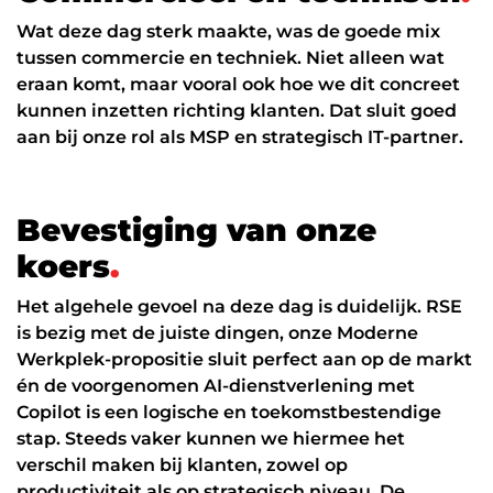
Wat deze dag sterk maakte, was de goede mix
tussen commercie en techniek. Niet alleen wat
eraan komt, maar vooral ook hoe we dit concreet
kunnen inzetten richting klanten. Dat sluit goed
aan bij onze rol als MSP en strategisch IT-partner.
B
e
v
e
s
t
i
g
i
n
g
v
a
n
o
n
z
e
k
o
e
r
s
.
Het algehele gevoel na deze dag is duidelijk. RSE
is bezig met de juiste dingen, onze Moderne
Werkplek-propositie sluit perfect aan op de markt
én de voorgenomen AI-dienstverlening met
Copilot is een logische en toekomstbestendige
stap. Steeds vaker kunnen we hiermee het
verschil maken bij klanten, zowel op
productiviteit als op strategisch niveau. De