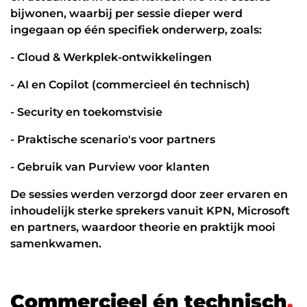
Werken in de cloud
bijwonen, waarbij per sessie dieper werd
ingegaan op één specifiek onderwerp, zoals:
- Cloud & Werkplek-ontwikkelingen
- AI en Copilot (commercieel én technisch)
- Security en toekomstvisie
- Praktische scenario's voor partners
- Gebruik van Purview voor klanten
De sessies werden verzorgd door zeer ervaren en
inhoudelijk sterke sprekers vanuit KPN, Microsoft
en partners, waardoor theorie en praktijk mooi
samenkwamen.
C
o
m
m
e
r
c
i
e
e
l
é
n
t
e
c
h
n
i
s
c
h
.