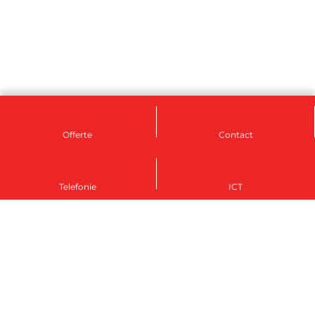
Offerte
Contact
Telefonie
ICT
Groningen
050 - 207 12 07
groningen@rsetelecom-ict.nl