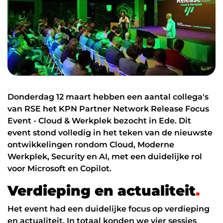
Datanetwerk & internet
Glasvezel
Zakelijk internet
Interne datanetwerken
Cybersecurity
Donderdag 12 maart hebben een aantal collega's
Managed Firewall
van RSE het KPN Partner Network Release Focus
Event - Cloud & Werkplek bezocht in Ede. Dit
Online beveiliging
event stond volledig in het teken van de nieuwste
ontwikkelingen rondom Cloud, Moderne
Mobiele beveiliging
Werkplek, Security en AI, met een duidelijke rol
NIS2
voor Microsoft en Copilot.
ICT diensten
V
e
r
d
i
e
p
i
n
g
e
n
a
c
t
u
a
l
i
t
e
i
t
.
24/7 support
Het event had een duidelijke focus op verdieping
en actualiteit. In totaal konden we vier sessies