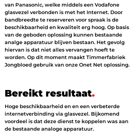
Werken in de cloud
van Panasonic, welke middels een Vodafone
glasvezel verbonden is met het Internet. Door
bandbreedte te reserveren voor spraak is de
beschikbaarheid en kwaliteit erg hoog. Op basis
van de geboden oplossing kunnen bestaande
analge apparatuur blijven bestaan. Het gevolg
hiervan is dat niet alles vervangen hoeft te
worden. Op dit moment maakt Timmerfabriek
Jongbloed gebruik van onze Onet Net oplossing.
B
e
r
e
i
k
t
r
e
s
u
l
t
a
a
t
.
Hoge beschikbaarheid en en een verbeterde
internetverbinding via glasvezel. Bijkomend
voordeel is dat deze dienst te koppelen was aan
de bestaande analoge apparatuur.