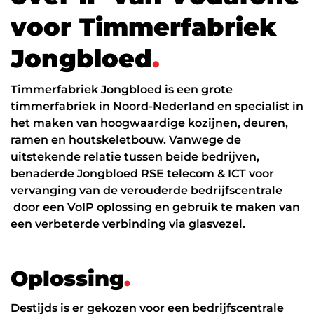
Datanetwerk & internet
v
o
o
r
T
i
m
m
e
r
f
a
b
r
i
e
k
Glasvezel
J
o
n
g
b
l
o
e
d
.
Zakelijk internet
Timmerfabriek Jongbloed is een grote
Interne datanetwerken
timmerfabriek in Noord-Nederland en specialist in
Cybersecurity
het maken van hoogwaardige kozijnen, deuren,
ramen en houtskeletbouw. Vanwege de
Managed Firewall
uitstekende relatie tussen beide bedrijven,
benaderde Jongbloed RSE telecom & ICT voor
Online beveiliging
vervanging van de verouderde bedrijfscentrale
Mobiele beveiliging
door een VoIP oplossing en gebruik te maken van
een verbeterde verbinding via glasvezel.
NIS2
ICT diensten
O
p
l
o
s
s
i
n
g
.
24/7 support
Destijds is er gekozen voor een bedrijfscentrale