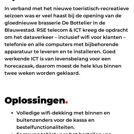
In verband met het nieuwe toeristisch-recreatieve
seizoen was er veel haast bij de opening van de
gloednieuwe brasserie De Bottelier in de
Blauwestad. RSE telecom & ICT kreeg de opdracht
om het dataverkeer – inclusief wifi voor klanten –
telefonie en alle computers met bijbehorende
apparatuur te leveren en te installeren. Goed
werkende ICT is van levensbelang voor een
horecazaak, daarom moest de hele klus binnen
twee weken worden geklaard.
O
p
l
o
s
s
i
n
g
e
n
.
Volledige wifi-dekking met binnen en
buitenzenders voor de kassa en
bestelfunctionaliteiten.