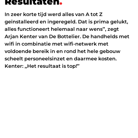
R
e
s
u
l
t
a
t
e
n
.
In zeer korte tijd werd alles van A tot Z
geïnstalleerd en ingeregeld. Dat is prima gelukt,
alles functioneert helemaal naar wens’’, zegt
Arjan Kenter van De Bottelier. De handhelds met
wifi in combinatie met wifi-netwerk met
voldoende bereik in en rond het hele gebouw
scheelt personeelsinzet en daarmee kosten.
Kenter: ,,Het resultaat is top!’’