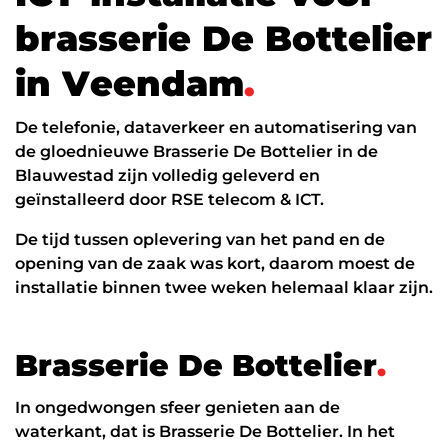
Datanetwerk & internet
b
r
a
s
s
e
r
i
e
D
e
B
o
t
t
e
l
i
e
r
Glasvezel
i
n
V
e
e
n
d
a
m
.
Zakelijk internet
De telefonie, dataverkeer en automatisering van
Interne datanetwerken
de gloednieuwe Brasserie De Bottelier in de
Cybersecurity
Blauwestad zijn volledig geleverd en
geïnstalleerd door RSE telecom & ICT.
Managed Firewall
De tijd tussen oplevering van het pand en de
Online beveiliging
opening van de zaak was kort, daarom moest de
installatie binnen twee weken helemaal klaar zijn.
Mobiele beveiliging
NIS2
B
r
a
s
s
e
r
i
e
D
e
B
o
t
t
e
l
i
e
r
.
ICT diensten
In ongedwongen sfeer genieten aan de
24/7 support
waterkant, dat is Brasserie De Bottelier. In het