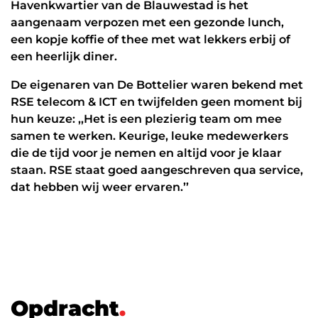
Werken in de cloud
Havenkwartier van de Blauwestad is het
aangenaam verpozen met een gezonde lunch,
een kopje koffie of thee met wat lekkers erbij of
een heerlijk diner.
De eigenaren van De Bottelier waren bekend met
RSE telecom & ICT en twijfelden geen moment bij
hun keuze: ,,Het is een plezierig team om mee
samen te werken. Keurige, leuke medewerkers
die de tijd voor je nemen en altijd voor je klaar
staan. RSE staat goed aangeschreven qua service,
dat hebben wij weer ervaren.’’
O
p
d
r
a
c
h
t
.