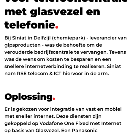
Datanetwerk & internet
m
e
t
g
l
a
s
v
e
z
e
l
e
n
Glasvezel
t
e
l
e
f
o
n
i
e
.
Zakelijk internet
Bij Siniat in Delfzijl (chemiepark) - leverancier van
Interne datanetwerken
gipsproducten - was de behoefte om de
Cybersecurity
verouderde bedrijfscentrale te vervangen. Tevens
was de wens om kosten te besparen en een
Managed Firewall
snellere internetverbinding te realiseren. Siniat
nam RSE telecom & ICT hiervoor in de arm.
Online beveiliging
Mobiele beveiliging
O
p
l
o
s
s
i
n
g
.
NIS2
Er is gekozen voor integratie van vast en mobiel
ICT diensten
met sneller internet. Deze diensten zijn
24/7 support
gekoppeld op Vodafone One Fixed met Internet
op basis van Glasvezel. Een Panasonic