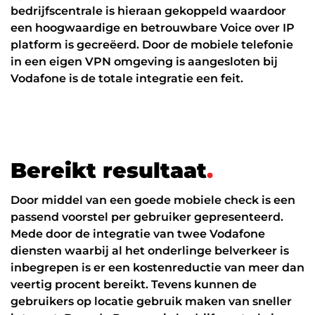
Werken in de cloud
bedrijfscentrale is hieraan gekoppeld waardoor
een hoogwaardige en betrouwbare Voice over IP
platform is gecreëerd. Door de mobiele telefonie
in een eigen VPN omgeving is aangesloten bij
Vodafone is de totale integratie een feit.
B
e
r
e
i
k
t
r
e
s
u
l
t
a
a
t
.
Door middel van een goede mobiele check is een
passend voorstel per gebruiker gepresenteerd.
Mede door de integratie van twee Vodafone
diensten waarbij al het onderlinge belverkeer is
inbegrepen is er een kostenreductie van meer dan
veertig procent bereikt. Tevens kunnen de
gebruikers op locatie gebruik maken van sneller