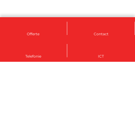
Offerte
Contact
Telefonie
ICT
Groningen
050 - 207 12 07
groningen@rsetelecom-ict.nl
Kieler Bocht 7, 9723 JA Groningen