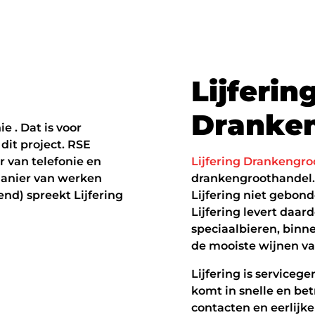
L
i
j
f
e
r
i
n
D
r
a
n
k
e
e . Dat is voor
 dit project. RSE
r van telefonie en
Lijfering Drankengr
anier van werken
drankengroothandel. 
nd) spreekt Lijfering
Lijfering niet gebond
Lijfering levert daar
speciaalbieren, binn
de mooiste wijnen va
Lijfering is serviceg
komt in snelle en be
contacten en eerlijk