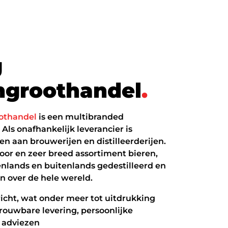
g
n
g
r
o
o
t
h
a
n
d
e
l
.
oothandel
is een multibranded
Als onafhankelijk leverancier is
en aan brouwerijen en distilleerderijen.
door en zeer breed assortiment bieren,
enlands en buitenlands gedestilleerd en
n over de hele wereld.
ericht, wat onder meer tot uitdrukking
trouwbare levering, persoonlijke
e adviezen