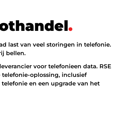
Managed Firewall
o
t
h
a
n
d
e
l
.
Online beveiliging
Mobiele beveiliging
d last van veel storingen in telefonie.
NIS2
j bellen.
leverancier voor telefonieen data. RSE
telefonie-oplossing, inclusief
 telefonie en een upgrade van het