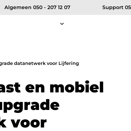
Algemeen 050 - 207 12 07
Support 05
Diensten
Projecten
Klantense
Over RSE
Zakelijke telefonie
Partn
grade datanetwerk voor Lijfering
Ons team
Zakelijke mobiele telefonie
Vodafon
a
s
t
e
n
m
o
b
i
e
l
Certificeringen
Zakelijke vaste telefonie
KPN ÉÉN
Werken bij RSE
Bellen in Teams
Microsof
u
p
g
r
a
d
e
Nieuws
k
v
o
o
r
net
Cybersecurity