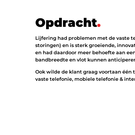
O
p
d
r
a
c
h
t
.
Lijfering had problemen met de vaste te
storingen) en is sterk groeiende, innova
en had daardoor meer behoefte aan ee
bandbreedte en vlot kunnen anticipere
Ook wilde de klant graag voortaan één t
vaste telefonie, mobiele telefonie & inte