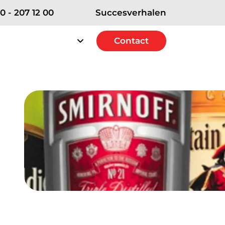
0 - 207 12 00
Succesverhalen
rvice
Over RSE
Contact
Contact
erships
e Strategic+ Partner
 Excellence Partner
t Solutions Partner
ICT diensten