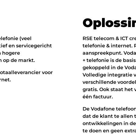
O
p
l
o
s
s
i
lefonie (veel
RSE telecom & ICT cr
tief en servicegericht
telefonie & internet. 
n hogere
aanspreekpunt. Voda
n op de markt.
+ telefonie is de basi
gekoppeld in de Vod
otaalleverancier voor
Volledige integratie 
rnet.
verschillende voordel
gratis. Ook staat het
één factuur.
De Vodafone telefoonc
dat de klant te allen
ontwikkelingen in de
te doen en geen extr