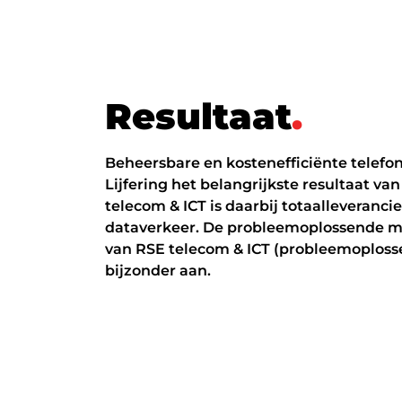
R
e
s
u
l
t
a
a
t
.
Beheersbare en kostenefficiënte telefoni
Lijfering het belangrijkste resultaat van
telecom & ICT is daarbij totaalleverancie
dataverkeer. De probleemoplossende m
van RSE telecom & ICT (probleemoplosse
bijzonder aan.