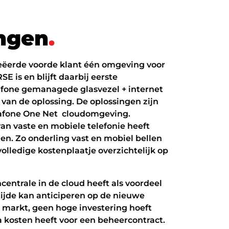
n
g
e
n
.
eëerde voorde klant één omgeving voor
RSE is en blijft daarbij eerste
fone gemanagede glasvezel + internet
s van de oplossing. De oplossingen zijn
afone One Net cloudomgeving.
van vaste en mobiele telefonie heeft
en. Zo onderling vast en mobiel bellen
 volledige kostenplaatje overzichtelijk op
entrale in de cloud heeft als voordeel
 tijde kan anticiperen op de nieuwe
 markt, geen hoge investering hoeft
a kosten heeft voor een beheercontract.