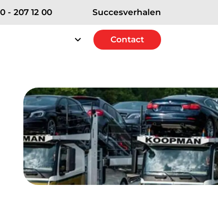
0 - 207 12 00
Succesverhalen
rvice
Over RSE
Contact
Contact
erships
e Strategic+ Partner
 Excellence Partner
t Solutions Partner
ICT diensten