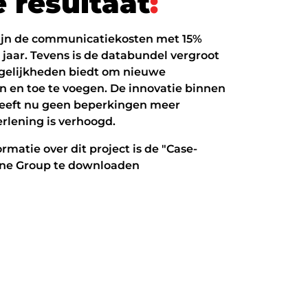
e
r
e
s
u
l
t
a
a
t
:
zijn de communicatiekosten met 15%
 jaar. Tevens is de databundel vergroot
elijkheden biedt om nieuwe
n en toe te voegen. De innovatie binnen
eeft nu geen beperkingen meer
rlening is verhoogd.
rmatie over dit project is de "Case-
one Group te downloaden