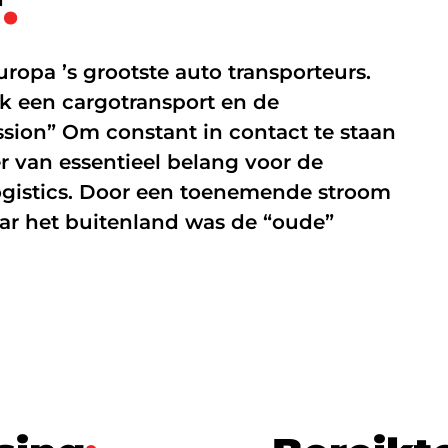
r
.
Managed Firewall
ropa ’s grootste auto transporteurs.
Online beveiliging
ok een cargotransport en de
Mobiele beveiliging
ssion” Om constant in contact te staan
r van essentieel belang voor de
NIS2
ogistics. Door een toenemende stroom
aar het buitenland was de “oude”