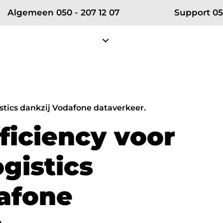
Algemeen 050 - 207 12 07
Support 05
Diensten
Projecten
Klantense
Over RSE
Zakelijke telefonie
Partn
tics dankzij Vodafone dataverkeer.
Ons team
Zakelijke mobiele telefonie
Vodafon
f
i
c
i
e
n
c
y
v
o
o
r
Certificeringen
Zakelijke vaste telefonie
KPN ÉÉN
o
g
i
s
t
i
c
s
Werken bij RSE
Bellen in Teams
Microsof
Nieuws
a
f
o
n
e
net
Cybersecurity