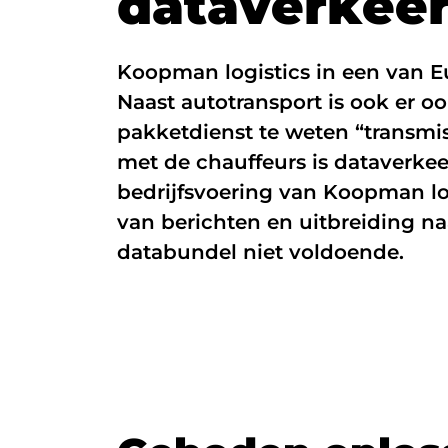
d
a
t
a
v
e
r
k
e
e
Glasvezel
Koopman logistics in een van Eu
Zakelijk internet
Naast autotransport is ook er o
Interne datanetwerken
pakketdienst te weten “transmi
met de chauffeurs is dataverkee
bedrijfsvoering van Koopman l
van berichten en uitbreiding n
databundel niet voldoende.