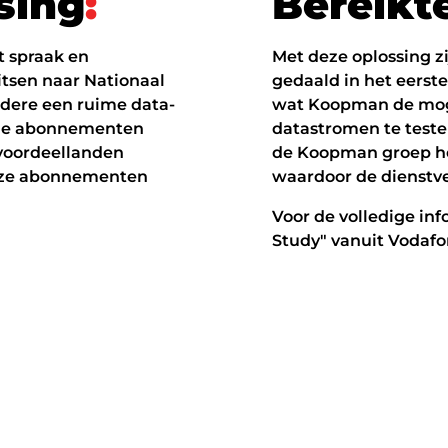
s
i
n
g
:
B
e
r
e
i
k
t
t spraak en
Met deze oplossing 
itsen naar Nationaal
gedaald in het eerste
andere een ruime data-
wat Koopman de mog
nale abonnementen
datastromen te teste
 voordeellanden
de Koopman groep h
 deze abonnementen
waardoor de dienstve
Voor de volledige info
Study" vanuit Vodaf