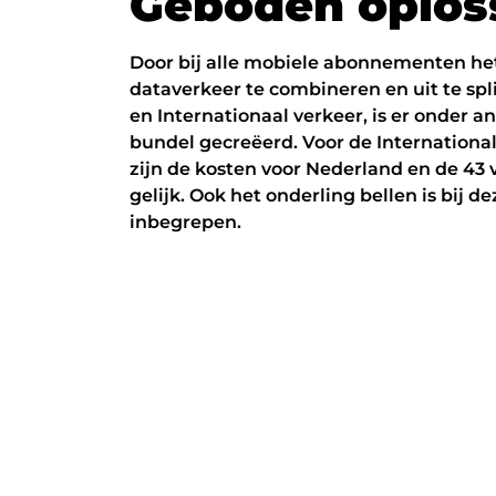
G
e
b
o
d
e
n
o
p
l
o
s
Door bij alle mobiele abonnementen he
dataverkeer te combineren en uit te spl
en Internationaal verkeer, is er onder 
bundel gecreëerd. Voor de Internatio
zijn de kosten voor Nederland en de 43
gelijk. Ook het onderling bellen is bij
inbegrepen.