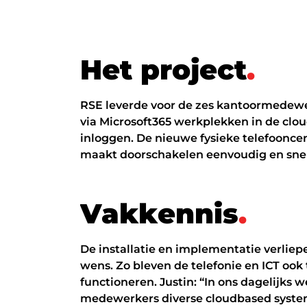
H
e
t
p
r
o
j
e
c
t
.
RSE leverde voor de zes kantoormedewe
via Microsoft365 werkplekken in de clo
inloggen. De nieuwe fysieke telefooncen
maakt doorschakelen eenvoudig en snel
V
a
k
k
e
n
n
i
s
.
De installatie en implementatie verlie
wens. Zo bleven de telefonie en ICT ook
functioneren. Justin: “In ons dagelijks
medewerkers diverse cloudbased syste