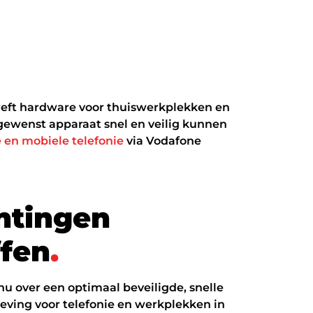
treft hardware voor thuiswerkplekken en
gewenst apparaat snel en veilig kunnen
e en mobiele telefonie
via Vodafone
h
t
i
n
g
e
n
f
f
e
n
.
nu over een optimaal beveiligde, snelle
ving voor telefonie en werkplekken in