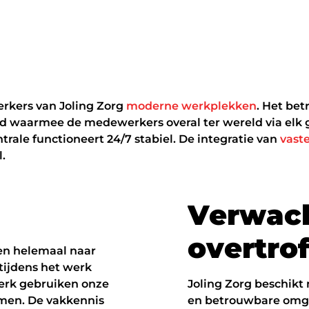
rkers van Joling Zorg
moderne werkplekken
. Het be
ud waarmee de medewerkers overal ter wereld via elk 
trale functioneert 24/7 stabiel. De integratie van
vast
.
V
e
r
w
a
c
o
v
e
r
t
r
o
pen helemaal naar
 tijdens het werk
 werk gebruiken onze
Joling Zorg beschikt 
men. De vakkennis
en betrouwbare omge