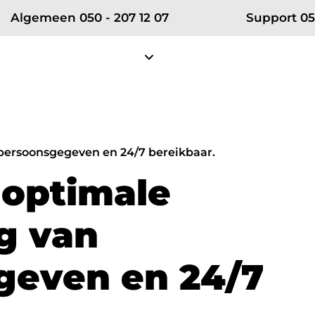
Algemeen 050 - 207 12 07
Support 05
Diensten
Projecten
Klantense
Over RSE
Zakelijke telefonie
Partn
 persoonsgegeven en 24/7 bereikbaar.
Ons team
Zakelijke mobiele telefonie
Vodafon
o
p
t
i
m
a
l
e
Certificeringen
Zakelijke vaste telefonie
KPN ÉÉN
g
v
a
n
Werken bij RSE
Bellen in Teams
Microsof
Nieuws
g
e
v
e
n
e
n
2
4
/
7
net
Cybersecurity