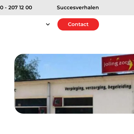
0 - 207 12 00
Succesverhalen
rvice
Over RSE
Contact
Contact
erships
e Strategic+ Partner
 Excellence Partner
t Solutions Partner
ICT diensten