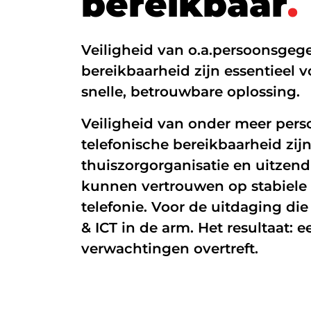
b
e
r
e
i
k
b
a
a
r
.
Glasvezel
Veiligheid van o.a.persoonsgeg
Zakelijk internet
bereikbaarheid zijn essentieel 
Interne datanetwerken
snelle, betrouwbare oplossing.
Veiligheid van onder meer per
telefonische bereikbaarheid zijn
thuiszorgorganisatie en uitzend
kunnen vertrouwen op stabiele 
telefonie. Voor de uitdaging die
& ICT in de arm. Het resultaat: 
verwachtingen overtreft.