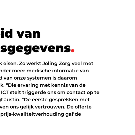
e
i
d
v
a
n
n
s
g
e
g
e
v
e
n
s
.
ek eisen. Zo werkt Joling Zorg veel met
nder meer medische informatie van
id van onze systemen is daarom
jk. “Die ervaring met kennis van de
 ICT stelt triggerde ons om contact op te
 Justin. “De eerste gesprekken met
ven ons gelijk vertrouwen. De offerte
prijs-kwaliteitverhouding gaf de