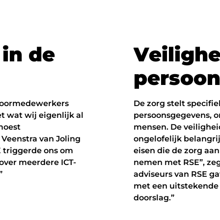
i
n
d
e
V
e
i
l
i
g
h
p
e
r
s
o
o
toormedewerkers
De zorg stelt specifi
 wat wij eigenlijk al
persoonsgegevens, o
moest
mensen. De veilighe
 Veenstra van Joling
ongelofelijk belangri
E triggerde ons om
eisen die de zorg aan
 over meerdere ICT-
nemen met RSE”, zegt
”
adviseurs van RSE ga
met een uitstekende 
doorslag.”