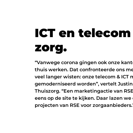
I
C
T
e
n
t
e
l
e
c
o
m
z
o
r
g
.
“Vanwege corona gingen ook onze kan
thuis werken. Dat confronteerde ons met
veel langer wisten: onze telecom & ICT 
gemoderniseerd worden”, vertelt Justin
Thuiszorg. “Een marketingactie van RS
eens op de site te kijken. Daar lazen we
projecten van RSE voor zorgaanbieders.