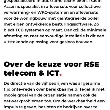
gespecialiseerd in duurzame technieken. TCB in
Assen is specialist in afleversets voor collectieve
verwarming- en WKO-systemen en afleversets
voor de woningbouw met geïntegreerde boiler
met eigen ontwikkelde besturingssoftware. Zo
biedt TCB systemen op maat. Dankzij de minimale
afmeting en zeer eenvoudige installatie is dit een
uitstekende oplossing voor gasloos bouwen.
O
v
e
r
d
e
k
e
u
z
e
v
o
o
r
R
S
E
t
e
l
e
c
o
m
&
I
C
T
.
De directie van de vijf bedrijven was al geruime
tijd ontevreden over bereikbaarheid. Tegelijk met
mooie groei van de organisatie namen ook de
netwerkproblemen toe. Om de werkbaarheid een
impuls te geven, besloten de bedrijven over te