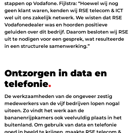
stappen op Vodafone. Fijlstra: “Hoewel wij nog
geen klant waren, kenden wij RSE telecom & ICT
wel uit ons zakelijk netwerk. We wisten dat RSE
Vodafonedealer was en hoorden positieve
geluiden over dit bedrijf. Daarom besloten wij RSE
uit te nodigen voor een gesprek, wat resulteerde
in een structurele samenwerking.”
O
n
t
z
o
r
g
e
n
i
n
d
a
t
a
e
n
t
e
l
e
f
o
n
i
e
.
De werkzaamheden van de ongeveer zestig
medewerkers van de vijf bedrijven lopen nogal
uiteen. Zo vindt het werk aan de
bananenrijpkamers ook veelvuldig plaats in het
buitenland. Om gebruik van data en telefonie
goed in beeld te krijgen, maakte RSE telecom &