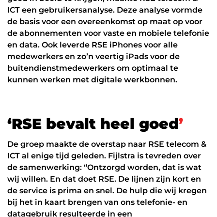
ICT een gebruikersanalyse. Deze analyse vormde
de basis voor een overeenkomst op maat op voor
de abonnementen voor vaste en mobiele telefonie
en data. Ook leverde RSE iPhones voor alle
medewerkers en zo’n veertig iPads voor de
buitendienstmedewerkers om optimaal te
kunnen werken met digitale werkbonnen.
‘
R
S
E
b
e
v
a
l
t
h
e
e
l
g
o
e
d
’
De groep maakte de overstap naar RSE telecom &
ICT al enige tijd geleden. Fijlstra is tevreden over
de samenwerking: “Ontzorgd worden, dat is wat
wij willen. En dat doet RSE. De lijnen zijn kort en
de service is prima en snel. De hulp die wij kregen
bij het in kaart brengen van ons telefonie- en
datagebruik resulteerde in een