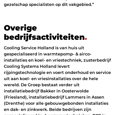
gezelschap specialisten op dit vakgebied.”
O
v
e
r
i
g
e
b
e
d
r
i
j
f
s
a
c
t
i
v
i
t
e
i
t
e
n
.
Cooling Service Holland is van huis uit
gespecialiseerd in warmtepomp- & airco-
installaties en koel- en vriestechniek, zusterbedrijf
Cooling Systems Holland levert
rijpingstechnologie en voert onderhoud en service
uit aan koel- en vriesinstallaties over de hele
wereld. De Groep bestaat verder uit
installatiebedrijf Bakker in Oosterwolde
(Friesland), installatiebedrijf Lammers in Assen
(Drenthe) voor alle gebouwgebonden installaties
en dak- en zinkwerk. Beide bedrijven zijn