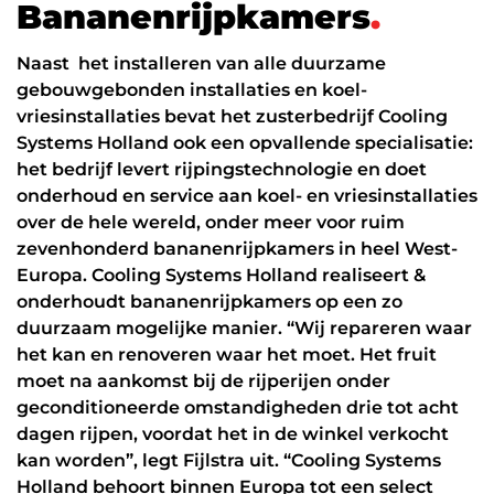
Werken in de cloud
B
a
n
a
n
e
n
r
i
j
p
k
a
m
e
r
s
.
Naast het installeren van alle duurzame
gebouwgebonden installaties en koel-
vriesinstallaties bevat het zusterbedrijf Cooling
Systems Holland ook een opvallende specialisatie:
het bedrijf levert rijpingstechnologie en doet
onderhoud en service aan koel- en vriesinstallaties
over de hele wereld, onder meer voor ruim
zevenhonderd bananenrijpkamers in heel West-
Europa. Cooling Systems Holland realiseert &
onderhoudt bananenrijpkamers op een zo
duurzaam mogelijke manier. “Wij repareren waar
het kan en renoveren waar het moet. Het fruit
moet na aankomst bij de rijperijen onder
geconditioneerde omstandigheden drie tot acht
dagen rijpen, voordat het in de winkel verkocht
kan worden”, legt Fijlstra uit. “Cooling Systems
Holland behoort binnen Europa tot een select