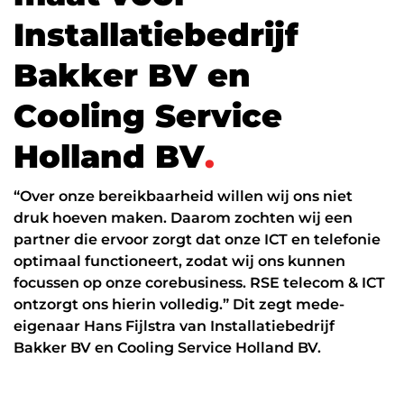
Datanetwerk & internet
I
n
s
t
a
l
l
a
t
i
e
b
e
d
r
i
j
f
Glasvezel
B
a
k
k
e
r
B
V
e
n
Zakelijk internet
C
o
o
l
i
n
g
S
e
r
v
i
c
e
Interne datanetwerken
H
o
l
l
a
n
d
B
V
.
Cybersecurity
Managed Firewall
“Over onze bereikbaarheid willen wij ons niet
druk hoeven maken. Daarom zochten wij een
Online beveiliging
partner die ervoor zorgt dat onze ICT en telefonie
optimaal functioneert, zodat wij ons kunnen
Mobiele beveiliging
focussen op onze corebusiness. RSE telecom & ICT
NIS2
ontzorgt ons hierin volledig.” Dit zegt mede-
eigenaar Hans Fijlstra van Installatiebedrijf
ICT diensten
Bakker BV en Cooling Service Holland BV.
24/7 support