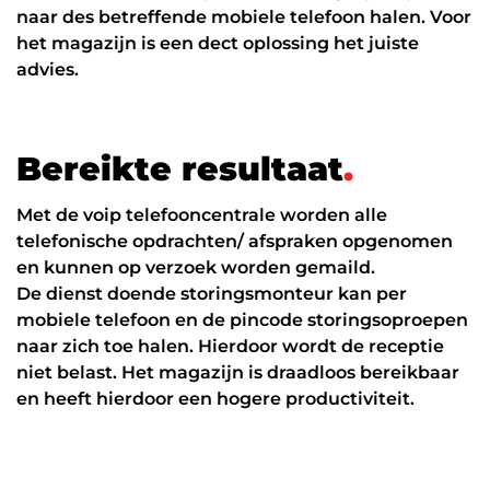
Werken in de cloud
naar des betreffende mobiele telefoon halen. Voor
het magazijn is een dect oplossing het juiste
advies.
B
e
r
e
i
k
t
e
r
e
s
u
l
t
a
a
t
.
Met de voip telefooncentrale worden alle
telefonische opdrachten/ afspraken opgenomen
en kunnen op verzoek worden gemaild.
De dienst doende storingsmonteur kan per
mobiele telefoon en de pincode storingsoproepen
naar zich toe halen. Hierdoor wordt de receptie
niet belast. Het magazijn is draadloos bereikbaar
en heeft hierdoor een hogere productiviteit.