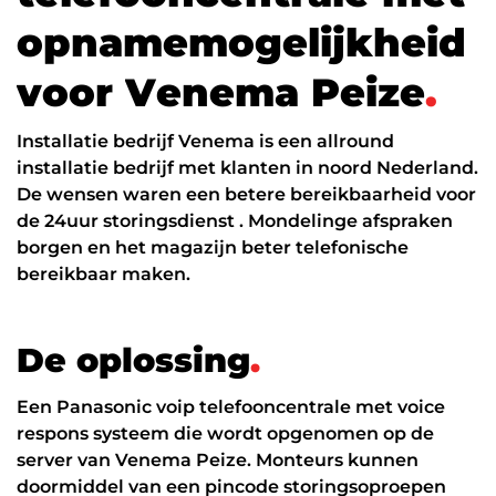
Datanetwerk & internet
o
p
n
a
m
e
m
o
g
e
l
i
j
k
h
e
i
d
Glasvezel
v
o
o
r
V
e
n
e
m
a
P
e
i
z
e
.
Zakelijk internet
Installatie bedrijf Venema is een allround
Interne datanetwerken
installatie bedrijf met klanten in noord Nederland.
Cybersecurity
De wensen waren een betere bereikbaarheid voor
de 24uur storingsdienst . Mondelinge afspraken
Managed Firewall
borgen en het magazijn beter telefonische
bereikbaar maken.
Online beveiliging
Mobiele beveiliging
D
e
o
p
l
o
s
s
i
n
g
.
NIS2
Een Panasonic voip telefooncentrale met voice
ICT diensten
respons systeem die wordt opgenomen op de
24/7 support
server van Venema Peize. Monteurs kunnen
doormiddel van een pincode storingsoproepen