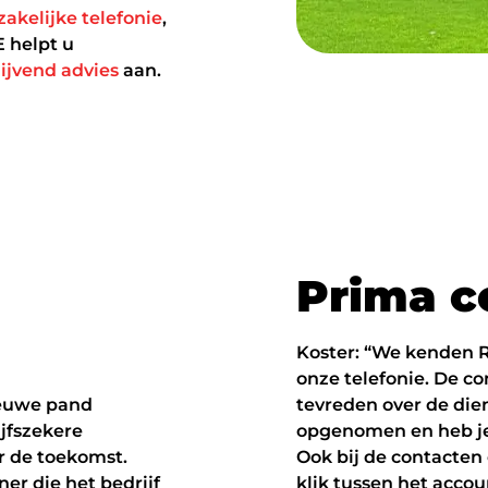
zakelijke telefonie
,
 helpt u
lijvend advies
aan.
P
r
i
m
a
c
Koster: “We kenden RS
onze telefonie. De 
ieuwe pand
tevreden over de dien
ijfszekere
opgenomen en heb je 
r de toekomst.
Ook bij de contacten 
er die het bedrijf
klik tussen het acc