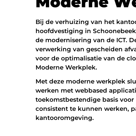
M
o
d
e
r
n
e
W
Glasvezel
Bij de verhuizing van het kanto
Zakelijk internet
hoofdvestiging in Schoonebeek
Interne datanetwerken
de modernisering van de ICT. De
verwerking van gescheiden afv
voor de optimalisatie van de c
Moderne Werkplek.
Met deze moderne werkplek sluit
werken met webbased applicatie
toekomstbestendige basis voor
consistent te kunnen werken, p
kantooromgeving.