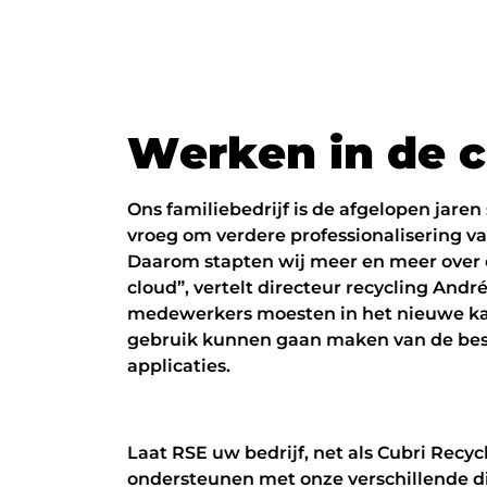
W
e
r
k
e
n
i
n
d
e
c
Ons familiebedrijf is de afgelopen jaren
vroeg om verdere professionalisering v
Daarom stapten wij meer en meer over 
cloud”, vertelt directeur recycling André
medewerkers moesten in het nieuwe k
gebruik kunnen gaan maken van de be
applicaties.
Laat RSE uw bedrijf, net als Cubri Recyc
ondersteunen met onze verschillende 