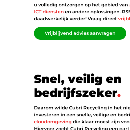
u volledig ontzorgen op het gebied van
ICT diensten
en andere oplossingen. RSE
daadwerkelijk verder! Vraag direct
vrijb
Vrijblijvend advies aanvragen
Vrijblijvend advies aanvragen
S
n
e
l
,
v
e
i
l
i
g
e
n
b
e
d
r
i
j
f
s
z
e
k
e
r
.
Daarom wilde Cubri Recycling in het n
investeren in een snelle, veilige en bedr
cloudomgeving
die klaar moest zijn voo
Hiervoor zocht Cubri Recycling een partn