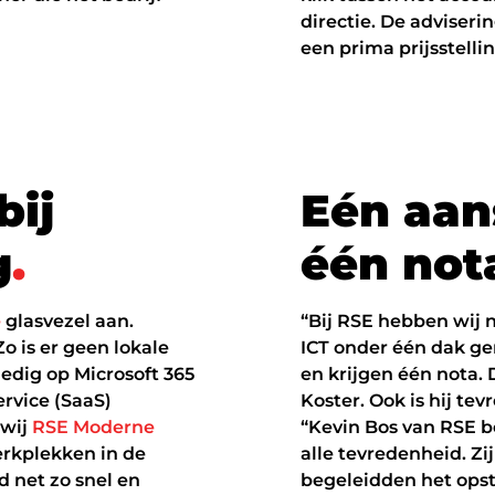
directie. De adviseri
een prima prijsstellin
b
i
j
E
é
n
a
a
n
g
.
é
é
n
n
o
t
e
glasvezel aan.
“Bij RSE hebben wij n
o is er geen lokale
ICT onder één dak g
ledig op Microsoft 365
en krijgen één nota. D
rvice (SaaS)
Koster. Ook is hij te
 wij
RSE Moderne
“Kevin Bos van RSE b
erkplekken in de
alle tevredenheid. Zi
 net zo snel en
begeleidden het ops