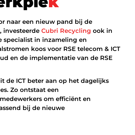
e
r
k
p
l
e
k
Managed Firewall
or naar een nieuw pand bij de
Online beveiliging
, investeerde
Cubri Recycling
ook in
Mobiele beveiliging
 specialist in inzameling en
alstromen koos voor RSE telecom & ICT
NIS2
loud en de implementatie van de RSE
 de ICT beter aan op het dagelijks
s. Zo ontstaat een
 medewerkers om efficiënt en
assend bij de nieuwe