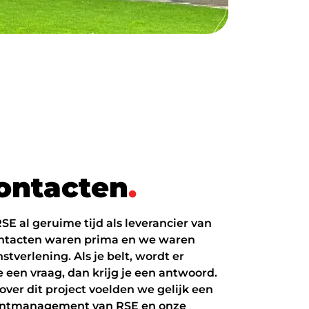
o
n
t
a
c
t
e
n
.
E al geruime tijd als leverancier van
contacten waren prima en we waren
stverlening. Als je belt, wordt er
een vraag, dan krijg je een antwoord.
over dit project voelden we gelijk een
ountmanagement van RSE en onze