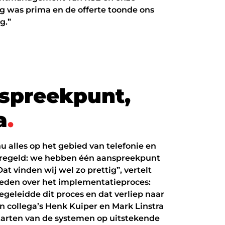
ng was prima en de offerte toonde ons
g.”
s
p
r
e
e
k
p
u
n
t
,
a
.
u alles op het gebied van telefonie en
eregeld: we hebben één aanspreekpunt
at vinden wij wel zo prettig”, vertelt
vreden over het implementatieproces:
egeleidde dit proces en dat verliep naar
jn collega’s Henk Kuiper en Mark Linstra
tarten van de systemen op uitstekende