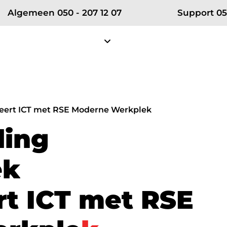
Algemeen 050 - 207 12 07
Support 05
Diensten
Projecten
Klantense
Over RSE
Zakelijke telefonie
Partn
eert ICT met RSE Moderne Werkplek
Ons team
Zakelijke mobiele telefonie
Vodafon
l
i
n
g
Certificeringen
Zakelijke vaste telefonie
KPN ÉÉN
e
k
Werken bij RSE
Bellen in Teams
Microsof
Nieuws
r
t
I
C
T
m
e
t
R
S
E
net
Cybersecurity