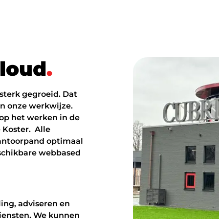
l
o
u
d
.
 sterk gegroeid. Dat
an onze werkwijze.
op het werken in de
 Koster. Alle
antoorpand optimaal
schikbare webbased
ling, adviseren en
diensten. We kunnen