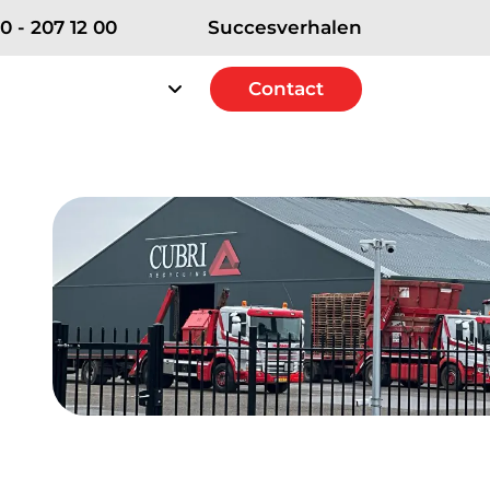
0 - 207 12 00
Succesverhalen
rvice
Over RSE
Contact
Contact
erships
e Strategic+ Partner
 Excellence Partner
t Solutions Partner
ICT diensten