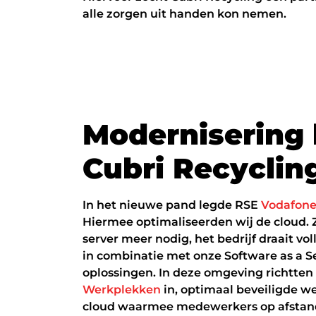
alle zorgen uit handen kon nemen.
M
o
d
e
r
n
i
s
e
r
i
n
g
C
u
b
r
i
R
e
c
y
c
l
i
n
In het nieuwe pand legde RSE
Vodafon
Hiermee optimaliseerden wij de cloud. Z
server meer nodig, het bedrijf draait vol
in combinatie met onze Software as a Se
oplossingen. In deze omgeving richtten
Werkplekken
in, optimaal beveiligde w
cloud waarmee medewerkers op afstand