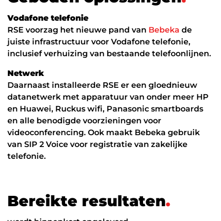
Werken in de cloud
Vodafone telefonie
RSE voorzag het nieuwe pand van
Bebeka
de
juiste infrastructuur voor Vodafone telefonie,
inclusief verhuizing van bestaande telefoonlijnen.
Netwerk
Daarnaast installeerde RSE er een gloednieuw
datanetwerk met apparatuur van onder meer HP
en Huawei, Ruckus wifi, Panasonic smartboards
en alle benodigde voorzieningen voor
videoconferencing. Ook maakt Bebeka gebruik
van SIP 2 Voice voor registratie van zakelijke
telefonie.
B
e
r
e
i
k
t
e
r
e
s
u
l
t
a
t
e
n
.