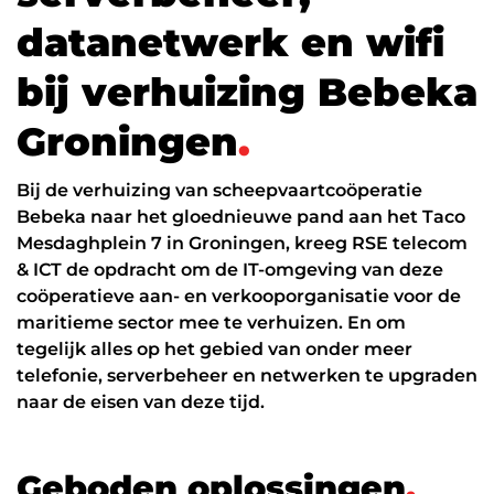
Datanetwerk & internet
d
a
t
a
n
e
t
w
e
r
k
e
n
w
i
f
i
Glasvezel
b
i
j
v
e
r
h
u
i
z
i
n
g
B
e
b
e
k
a
Zakelijk internet
G
r
o
n
i
n
g
e
n
.
Interne datanetwerken
Cybersecurity
Bij de verhuizing van scheepvaartcoöperatie
Bebeka naar het gloednieuwe pand aan het Taco
Managed Firewall
Mesdaghplein 7 in Groningen, kreeg RSE telecom
& ICT de opdracht om de IT-omgeving van deze
Online beveiliging
coöperatieve aan- en verkooporganisatie voor de
Mobiele beveiliging
maritieme sector mee te verhuizen. En om
tegelijk alles op het gebied van onder meer
NIS2
telefonie, serverbeheer en netwerken te upgraden
naar de eisen van deze tijd.
ICT diensten
24/7 support
G
e
b
o
d
e
n
o
p
l
o
s
s
i
n
g
e
n
.