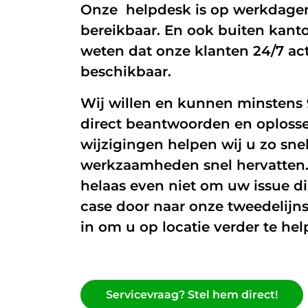
Onze helpdesk is op werkdagen 
bereikbaar. En ook buiten kanto
Glasvezel
weten dat onze klanten 24/7 actie
Zakelijk internet
beschikbaar.
Interne datanetwerken
Wij willen en kunnen minstens 
direct beantwoorden en oplossen
wijzigingen helpen wij u zo sn
werkzaamheden snel hervatten. E
helaas even niet om uw issue di
case door naar onze tweedelijns
in om u op locatie verder te hel
Servicevraag? Stel hem direct!