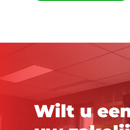
Servicevraag? Stel hem direct!
W
i
l
t
u
e
e