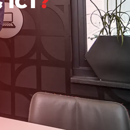
&
I
C
T
?