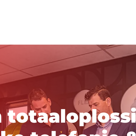
n
t
o
t
a
a
l
o
p
l
o
s
s