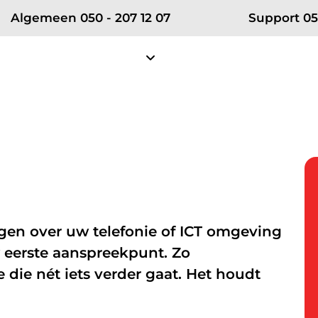
Algemeen 050 - 207 12 07
Support 05
Diensten
Projecten
Klantense
Over RSE
Zakelijke telefonie
Partn
Ons team
Zakelijke mobiele telefonie
Vodafon
Certificeringen
Zakelijke vaste telefonie
KPN ÉÉN
en over uw telefonie of ICT omgeving
Werken bij RSE
Bellen in Teams
Microsof
 eerste aanspreekpunt. Zo
Nieuws
 die nét iets verder gaat. Het houdt
net
Cybersecurity