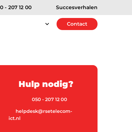
0 - 207 12 00
Succesverhalen
rvice
Over RSE
Contact
Contact
erships
e Strategic+ Partner
Hulp nodig?
 Excellence Partner
t Solutions Partner
050 - 207 12 00
helpdesk@rsetelecom-
ict.nl
ICT diensten