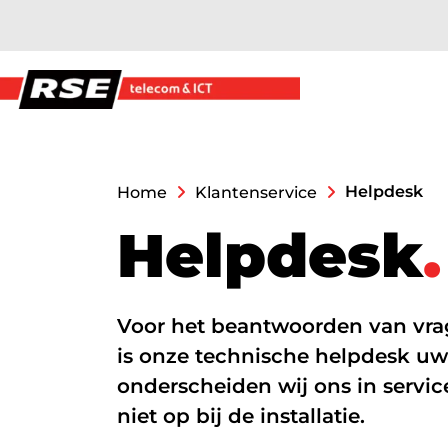
overslaan
Moderne werkplek
Helpdesk
Home
Klantenservice
H
e
l
p
d
e
s
k
.
Moderne Werkplek pakketten
Bedrijfsnetwerken
Voor het beantwoorden van vrag
Hard- en Software
is onze technische helpdesk uw
AI/Copilot
onderscheiden wij ons in service
niet op bij de installatie.
Datanetwerk & inter