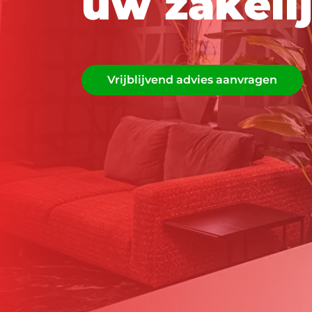
u
w
z
a
k
e
l
i
Vrijblijvend advies aanvragen
Vrijblijvend advies aanvragen