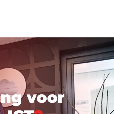
i
n
g
v
o
o
r