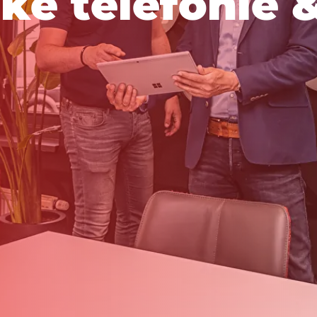
j
k
e
t
e
l
e
f
o
n
i
e