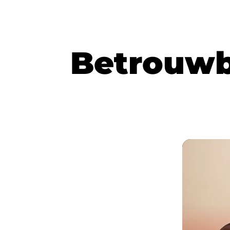
B
e
t
r
o
u
w