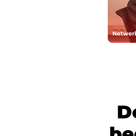
Netwer
D
b
e