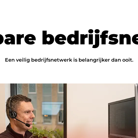
b
a
r
e
b
e
d
r
i
j
f
s
n
Een veilig bedrijfsnetwerk is belangrijker dan ooit.