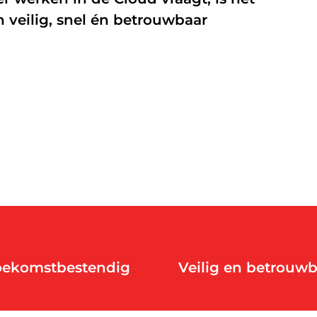
n veilig, snel én betrouwbaar
Managed Firewall
Online beveiliging
Mobiele beveiliging
NIS2
oekomstbestendig
Veilig en betrouw