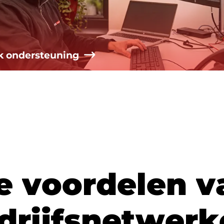
k ondersteuning
e
v
o
o
r
d
e
l
e
n
v
d
r
i
j
f
s
n
e
t
w
e
r
k