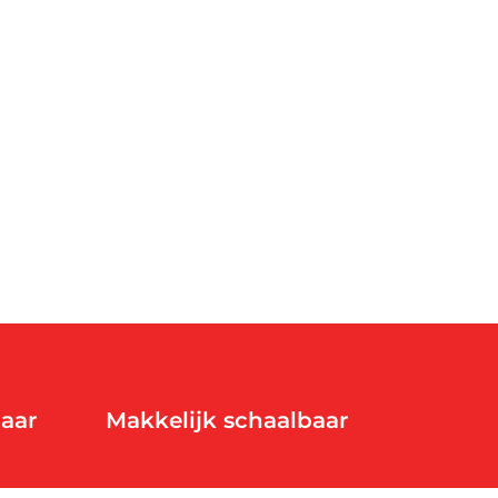
24/7 support
Werken in de cloud
baar
Makkelijk schaalbaar