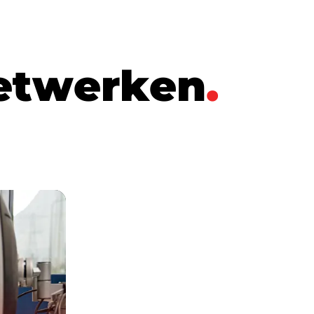
e
t
w
e
r
k
e
n
.