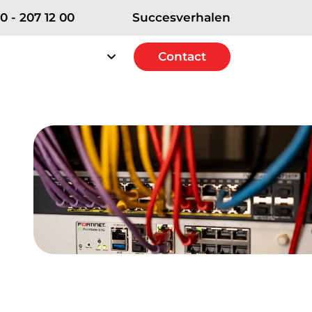
0 - 207 12 00
Succesverhalen
rvice
Over RSE
Contact
Contact
erships
e Strategic+ Partner
 Excellence Partner
t Solutions Partner
ICT diensten