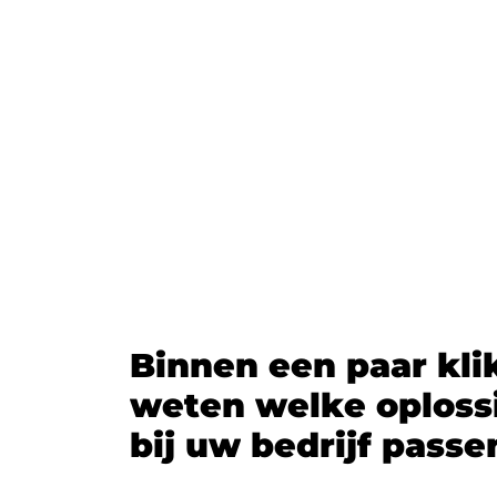
B
i
n
n
e
n
e
e
n
p
a
a
r
k
l
i
w
e
t
e
n
w
e
l
k
e
o
p
l
o
s
s
b
i
j
u
w
b
e
d
r
i
j
f
p
a
s
s
e