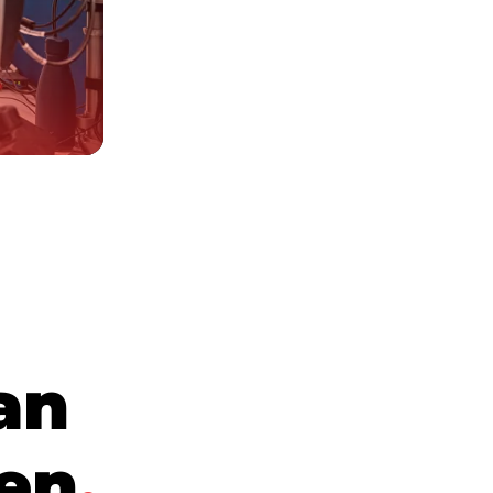
a
n
e
n
.