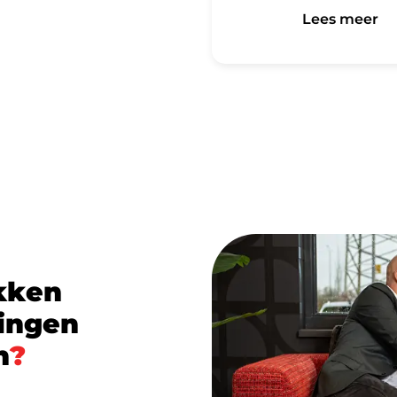
Lees meer
Lees meer
k
k
e
n
i
n
g
e
n
n
?