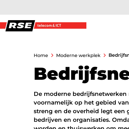
overslaan
Moderne werkplek
Bedrijf
Home
Moderne werkplek
B
e
d
r
i
j
f
s
n
Moderne Werkplek pakketten
Bedrijfsnetwerken
De moderne bedrijfsnetwerken 
Hard- en Software
voornamelijk op het gebied van 
AI/Copilot
streng en de overheid legt een 
bedrijven en organisaties. Omd
Datanetwerk & inter
worden en thuiswerken om meer 