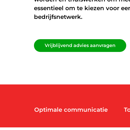
essentieel om te kiezen voor ee
Glasvezel
bedrijfsnetwerk.
Zakelijk internet
Interne datanetwerken
Vrijblijvend advies aanvragen
Vrijblijvend advies aanvragen
Optimale communicatie
T