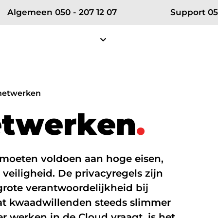
Algemeen 050 - 207 12 07
Support 05
Diensten
Projecten
Klantense
Over RSE
Zakelijke telefonie
Partn
snetwerken
e
t
w
e
r
k
e
n
.
Ons team
Zakelijke mobiele telefonie
Vodafon
Certificeringen
Zakelijke vaste telefonie
KPN ÉÉN
moeten voldoen aan hoge eisen,
Werken bij RSE
Bellen in Teams
Microsof
veiligheid. De privacyregels zijn
Nieuws
grote verantwoordelijkheid bij
at kwaadwillenden steeds slimmer
net
Cybersecurity
werken in de Cloud vraagt, is het