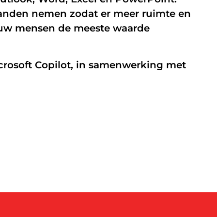
handen nemen zodat er meer ruimte en
Managed Firewall
ar uw mensen de meeste waarde
Online beveiliging
Mobiele beveiliging
rosoft Copilot, in samenwerking met
NIS2