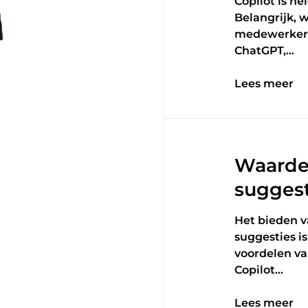
Copilot is he
Belangrijk, 
medewerkers 
ChatGPT,…
Lees meer
Lees meer
Waardev
suggest
Het bieden v
suggesties i
voordelen va
Copilot…
Lees meer