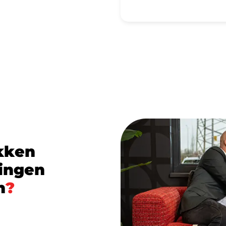
Lees meer
k
k
e
n
i
n
g
e
n
n
?