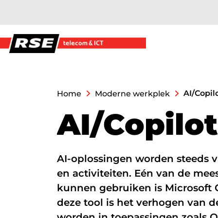
overslaan
Moderne werkplek
AI/Copil
Home
Moderne werkplek
A
I
/
C
o
p
i
l
o
t
Moderne Werkplek pakketten
Bedrijfsnetwerken
AI-oplossingen worden steeds v
Hard- en Software
en activiteiten. Eén van de mees
AI/Copilot
kunnen gebruiken is Microsoft 
deze tool is het verhogen van de
Datanetwerk & inter
worden in toepassingen zoals O