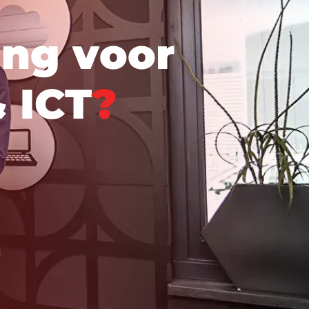
i
n
g
v
o
o
r
&
I
C
T
?