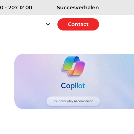
0 - 207 12 00
Succesverhalen
rvice
Over RSE
Contact
Contact
erships
e Strategic+ Partner
 Excellence Partner
t Solutions Partner
ICT diensten