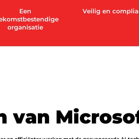
Een
Veilig en complia
ekomstbestendige
organisatie
n
v
a
n
M
i
c
r
o
s
o