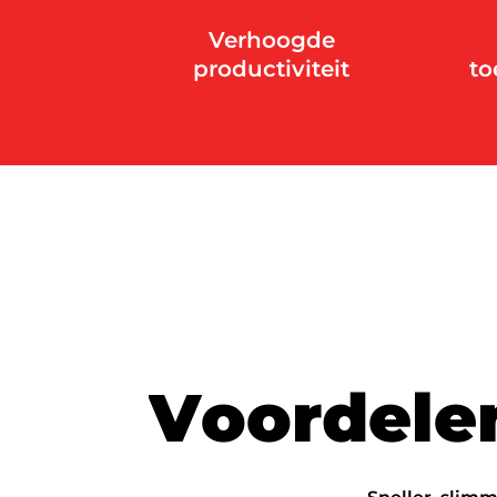
Verhoogde
productiviteit
to
V
o
o
r
d
e
l
e