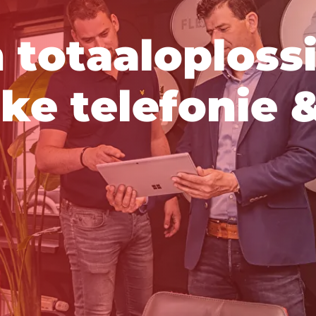
n
t
o
t
a
a
l
o
p
l
o
s
s
j
k
e
t
e
l
e
f
o
n
i
e