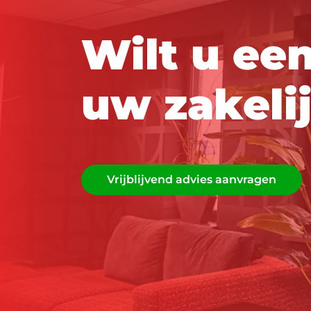
W
i
l
t
u
e
e
u
w
z
a
k
e
l
i
Vrijblijvend advies aanvragen
Vrijblijvend advies aanvragen