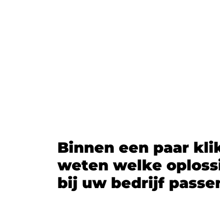
B
i
n
n
e
n
e
e
n
p
a
a
r
k
l
i
w
e
t
e
n
w
e
l
k
e
o
p
l
o
s
s
b
i
j
u
w
b
e
d
r
i
j
f
p
a
s
s
e