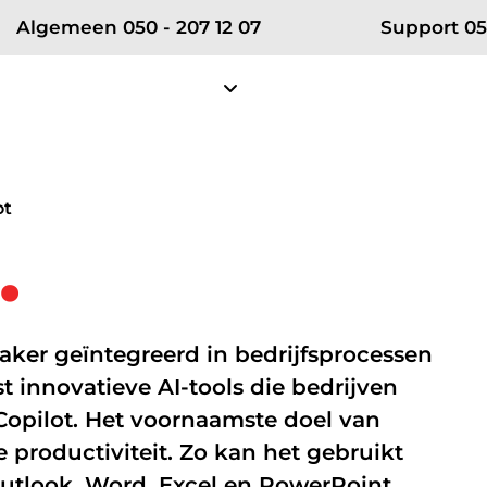
Algemeen 050 - 207 12 07
Support 05
Diensten
Projecten
Klantense
Over RSE
Zakelijke telefonie
Partn
ot
.
Ons team
Zakelijke mobiele telefonie
Vodafon
Certificeringen
Zakelijke vaste telefonie
KPN ÉÉN
aker geïntegreerd in bedrijfsprocessen
Werken bij RSE
Bellen in Teams
Microsof
t innovatieve AI-tools die bedrijven
Nieuws
Copilot. Het voornaamste doel van
 productiviteit. Zo kan het gebruikt
net
Cybersecurity
utlook, Word, Excel en PowerPoint.