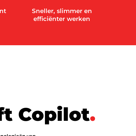
nt
Sneller, slimmer en
efficiënter werken
f
t
C
o
p
i
l
o
t
.