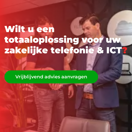
W
i
l
t
u
e
e
n
t
o
t
a
a
l
o
p
l
o
s
s
i
n
g
v
o
o
r
u
w
z
a
k
e
l
i
j
k
e
t
e
l
e
f
o
n
i
e
&
I
C
T
?
Vrijblijvend advies aanvragen
Vrijblijvend advies aanvragen