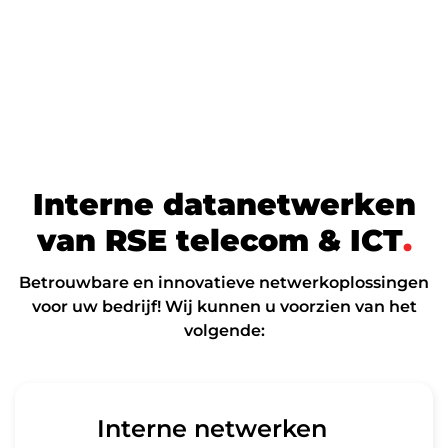
I
n
t
e
r
n
e
d
a
t
a
n
e
t
w
e
r
k
e
n
v
a
n
R
S
E
t
e
l
e
c
o
m
&
I
C
T
.
Betrouwbare en innovatieve netwerkoplossingen
voor uw bedrijf! Wij kunnen u voorzien van het
volgende:
Interne netwerken