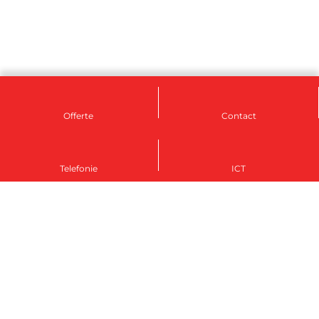
Offerte
Contact
Telefonie
ICT
Groningen
050 - 207 12 07
groningen@rsetelecom-ict.nl
Kieler Bocht 7, 9723 JA Groningen