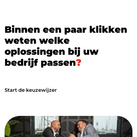
B
i
n
n
e
n
e
e
n
p
a
a
r
k
l
i
k
k
e
n
w
e
t
e
n
w
e
l
k
e
o
p
l
o
s
s
i
n
g
e
n
b
i
j
u
w
b
e
d
r
i
j
f
p
a
s
s
e
n
?
Start de keuzewijzer
Start de keuzewijzer