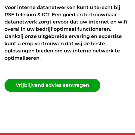
Datanetwerk & internet
Voor interne datanetwerken kunt u terecht bij
RSE telecom & ICT. Een goed en betrouwbaar
Glasvezel
datanetwerk zorgt ervoor dat uw internet en wifi
Zakelijk internet
overal in uw bedrijf optimaal functioneren.
Dankzij onze uitgebreide ervaring en expertise
Interne datanetwerken
kunt u erop vertrouwen dat wij de beste
oplossingen bieden om uw interne netwerk te
Cybersecurity
optimaliseren.
Managed Firewall
Online beveiliging
Vrijblijvend advies aanvragen
Mobiele beveiliging
Vrijblijvend advies aanvragen
NIS2
ICT diensten
24/7 support