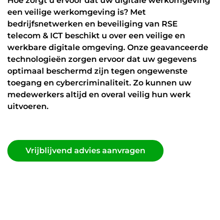
Hoe zorgt u ervoor dat uw digitale werkomgeving
Datanetwerk & internet
een veilige werkomgeving is? Met
bedrijfsnetwerken en beveiliging van RSE
Glasvezel
telecom & ICT beschikt u over een veilige en
Zakelijk internet
werkbare digitale omgeving. Onze geavanceerde
technologieën zorgen ervoor dat uw gegevens
Interne datanetwerken
optimaal beschermd zijn tegen ongewenste
toegang en cybercriminaliteit. Zo kunnen uw
Cybersecurity
medewerkers altijd en overal veilig hun werk
Managed Firewall
uitvoeren.
Online beveiliging
Mobiele beveiliging
Vrijblijvend advies aanvragen
NIS2
Vrijblijvend advies aanvragen
ICT diensten
24/7 support