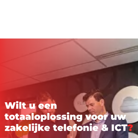
W
i
l
t
u
e
e
n
t
o
t
a
a
l
o
p
l
o
s
s
i
n
g
v
o
o
r
u
w
z
a
k
e
l
i
j
k
e
t
e
l
e
f
o
n
i
e
&
I
C
T
?