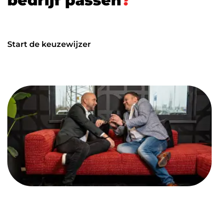
b
e
d
r
i
j
f
p
a
s
s
e
n
?
Start de keuzewijzer
Start de keuzewijzer