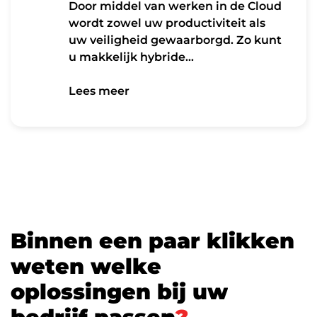
Door middel van werken in de Cloud
wordt zowel uw productiviteit als
uw veiligheid gewaarborgd. Zo kunt
u makkelijk hybride…
Lees meer
Lees meer
B
i
n
n
e
n
e
e
n
p
a
a
r
k
l
i
k
k
e
n
w
e
t
e
n
w
e
l
k
e
o
p
l
o
s
s
i
n
g
e
n
b
i
j
u
w