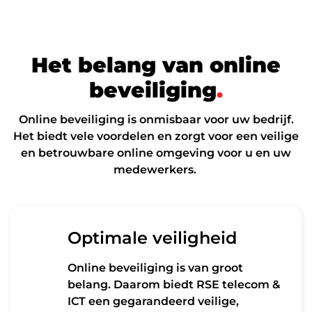
H
e
t
b
e
l
a
n
g
v
a
n
o
n
l
i
n
e
b
e
v
e
i
l
i
g
i
n
g
.
Online beveiliging is onmisbaar voor uw bedrijf.
Het biedt vele voordelen en zorgt voor een veilige
en betrouwbare online omgeving voor u en uw
medewerkers.
Optimale veiligheid
Online beveiliging is van groot
belang. Daarom biedt RSE telecom &
ICT een gegarandeerd veilige,